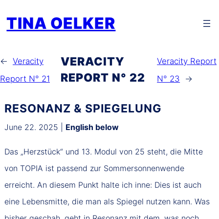
Zum
TINA OELKER
Inhalt
springen
VERACITY
←
Veracity
Veracity Report
REPORT N° 22
Report N° 21
N° 23
→
RESONANZ & SPIEGELUNG
June 22. 2025 |
English below
Das „Herzstück“ und 13. Modul von 25 steht, die Mitte
von TOPIA ist passend zur Sommersonnenwende
erreicht. An diesem Punkt halte ich inne: Dies ist auch
eine Lebensmitte, die man als Spiegel nutzen kann. Was
bisher geschah, geht in Resonanz mit dem, was noch