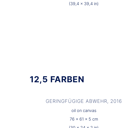
(39,4 x 39,4 in)
12,5 FARBEN
GERINGFÜGIGE ABWEHR, 2016
oil on canvas
76 x 61 x 5 cm
(30 x 24 x 2 in)