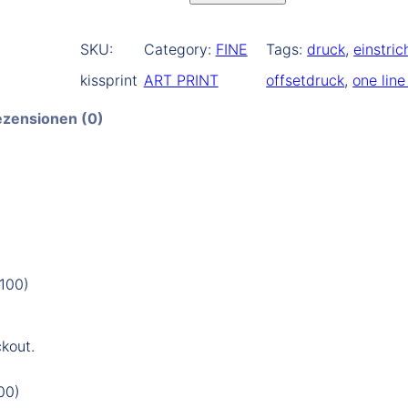
r
i
SKU:
Category:
FINE
Tags:
druck
, 
einstri
n
kissprint
ART PRINT
offsetdruck
, 
one lin
t
zensionen (0)
,
K
i
s
s
/100)
M
e
kout.
n
g
00)