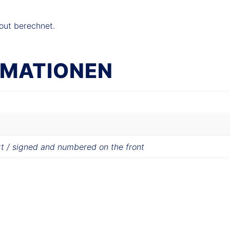
e
out berechnet.
RMATIONEN
rt / signed and numbered on the front