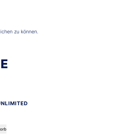
lichen zu können.
TE
UNLIMITED
korb