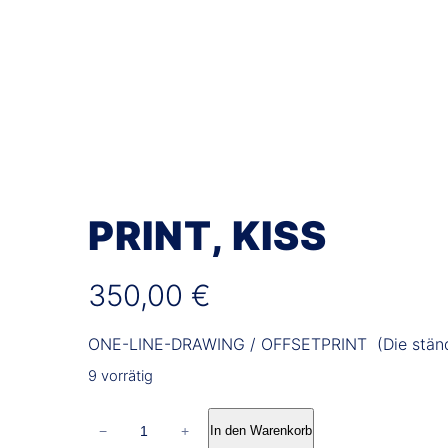
PRINT, KISS
350,00
€
ONE-LINE-DRAWING / OFFSETPRINT (Die stän
9 vorrätig
P
−
+
In den Warenkorb