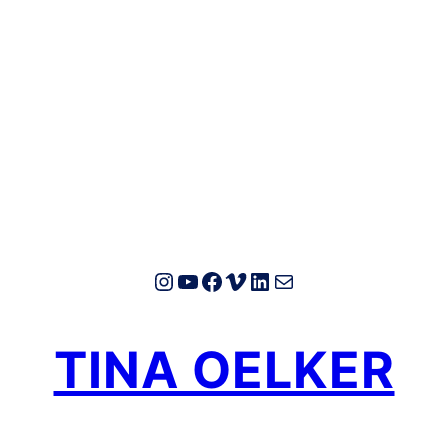
Instagram
YouTube
Facebook
Vimeo
LinkedIn
E-Mail
TINA OELKER