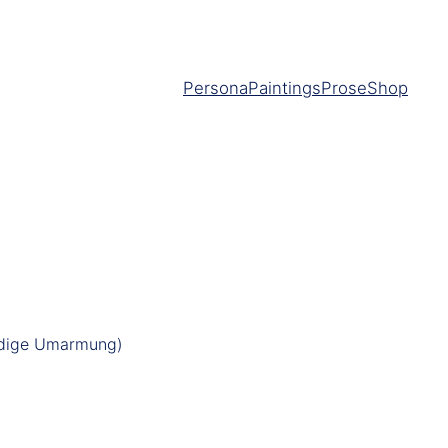
Persona
Paintings
Prose
Shop
dige Umarmung)