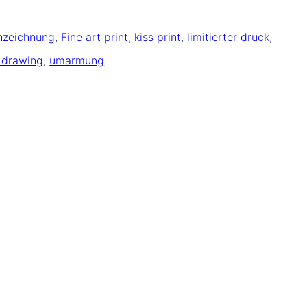
chzeichnung
, 
Fine art print
, 
kiss print
, 
limitierter druck
, 
e drawing
, 
umarmung