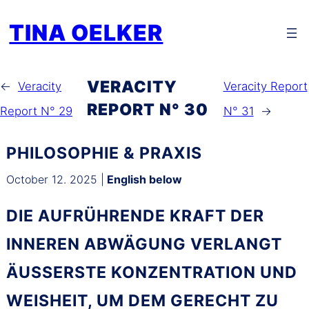
Zum
TINA OELKER
Inhalt
springen
VERACITY
←
Veracity
Veracity Report
REPORT N° 30
Report N° 29
N° 31
→
PHILOSOPHIE & PRAXIS
October 12. 2025 |
English below
DIE AUFRÜHRENDE KRAFT DER
INNEREN ABWÄGUNG VERLANGT
ÄUSSERSTE KONZENTRATION UND W
EISHEIT, UM DEM GERECHT ZU W